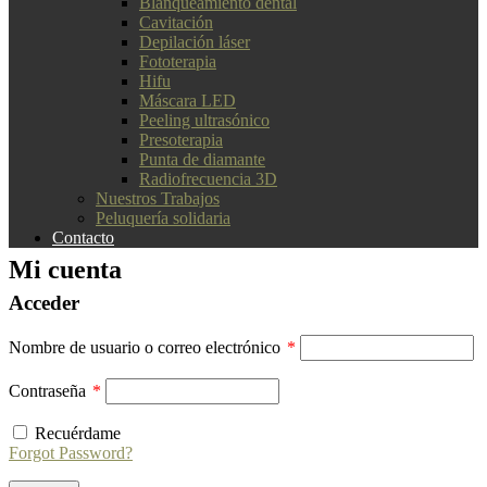
Blanqueamiento dental
Cavitación
Depilación láser
Fototerapia
Hifu
Máscara LED
Peeling ultrasónico
Presoterapia
Punta de diamante
Radiofrecuencia 3D
Nuestros Trabajos
Peluquería solidaria
Contacto
Mi cuenta
Acceder
Obligatorio
Nombre de usuario o correo electrónico
*
Obligatorio
Contraseña
*
Recuérdame
Forgot Password?