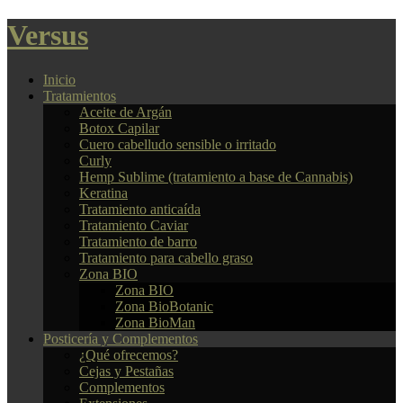
Versus
Inicio
Tratamientos
Aceite de Argán
Botox Capilar
Cuero cabelludo sensible o irritado
Curly
Hemp Sublime (tratamiento a base de Cannabis)
Keratina
Tratamiento anticaída
Tratamiento Caviar
Tratamiento de barro
Tratamiento para cabello graso
Zona BIO
Zona BIO
Zona BioBotanic
Zona BioMan
Posticería y Complementos
¿Qué ofrecemos?
Cejas y Pestañas
Complementos