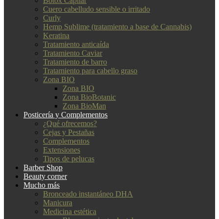
Botox Capilar
Cuero cabelludo sensible o irritado
Curly
Hemp Sublime (tratamiento a base de Cannabis)
Keratina
Tratamiento anticaída
Tratamiento Caviar
Tratamiento de barro
Tratamiento para cabello graso
Zona BIO
Zona BIO
Zona BioBotanic
Zona BioMan
Posticería y Complementos
¿Qué ofrecemos?
Cejas y Pestañas
Complementos
Extensiones
Tipos de pelucas
Barber Shop
Beauty corner
Mucho más
Bronceado instantáneo DHA
Manicura
Medicina estética