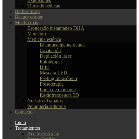
Extensiones
Tipos de pelucas
Barber Shop
Beauty corner
Mucho más
Bronceado instantáneo DHA
Manicura
Medicina estética
Blanqueamiento dental
Cavitación
Depilación láser
Fototerapia
Hifu
Máscara LED
Peeling ultrasónico
Presoterapia
Punta de diamante
Radiofrecuencia 3D
Nuestros Trabajos
Peluquería solidaria
Contacto
Inicio
Tratamientos
Aceite de Argán